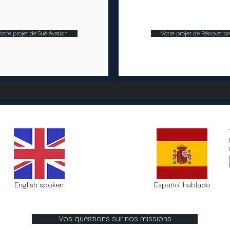
Votre projet de Suélévation
Votre projet de Rénovatio
English spoken
Español hablado
Vos questions sur nos missions