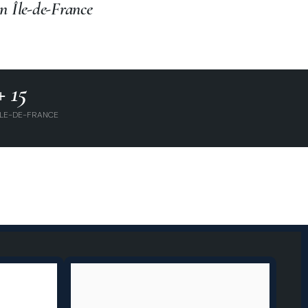
en Île-de-France
+ 15
ÎLE-DE-FRANCE