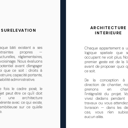
ARCHITECTURE
SURELEVATION
INTERIEURE
aque bâti existant a ses
Chaque appartement a 
ntraintes propres —
logique spatiale que 
ucturelles, réglementaires,
occupant ne voit plus. No
voisinage. Nous évaluons
premier geste est de la l
potentiel avant d'engager
avant de proposer quoi 
i que ce soit : droits à
ce soit.
struire, capacité portante,
sabilité administrative.
De la conception à 
direction de chantier, n
e fois le cadre posé, le
prenons en char
jet peut être ce qu'il doit
l'intégralité du projet. V
re une architecture
vivez dedans pendant 
érente avec ce qui existe,
travaux ou vous attendez
ambitieuse sur ce qu'elle
livraison — dans les d
e.
cas, vous n'en subiss
aucun aléa.