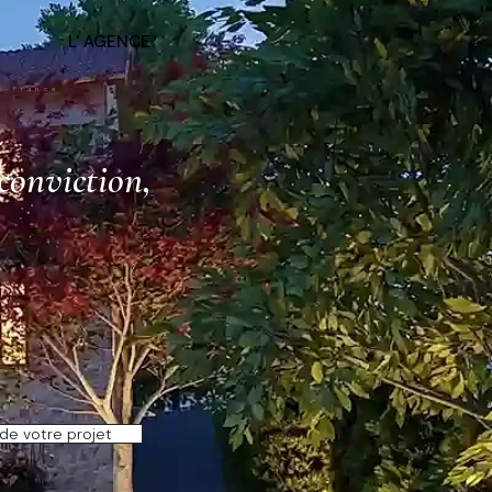
L' AGENCE
e-France
conviction,
 de votre projet