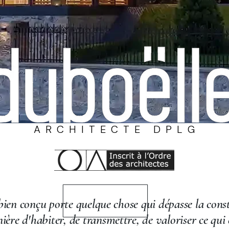
A R C H I T E C T E D P L G
ien conçu porte quelque chose qui dépasse la const
ère d'habiter, de transmettre, de valoriser ce qui 