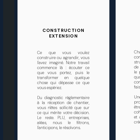
CONSTRUCTION
EXTENSION
Ch
Ce que vous voulez
co
construire ou agrandir, vous
str
l'avez imaginé. Notre travail
de 
commence là : écouter ce
le 
que vous portez, puis le
quo
transformer en quelque
con
chose qui dépasse ce que
fai
vous espériez.
Un
Du diagnostic réglementaire
pro
à la réception de chantier,
êt
vous n'êtes sollicité que sur
coh
ce qui mérite votre décision.
et 
Le reste. PLU, entreprises,
cré
aléas, nous le filtrons,
l'anticipons, le résolvons.