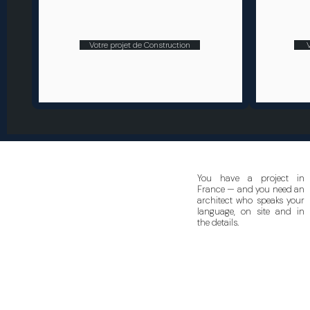
Votre projet de Construction
You have a project in
France — and you need an
architect who speaks your
language, on site and in
the details.