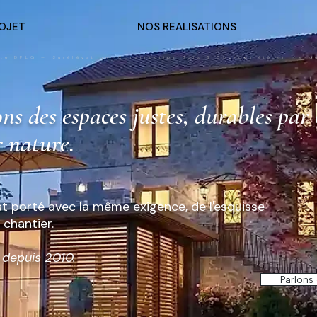
OJET
NOS REALISATIONS
cte DPLG — Surélévation, Construction Bois & Copropriété en Île-d
s des espaces justes, durables par 
r nature.
t porté avec la même exigence, de l'esquisse
 chantier.
 depuis 2010.
Parlons