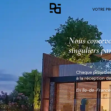
VOTRE PR
Archite
Nous concevon
singuliers pa
Chaque projet es
à la réception de
En Île-de-France