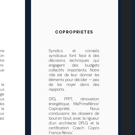
COPROPRIETES
une
Syndics et conseils
son
syndicaux font face à des
tre
décisions techniques qui
ire
engagent des budgets
que
collectifs importants. Notre
rôle est de leur donner les
éléments pour décider — pas
la
de les noyer dans des
ous
rapports.
ge
ous
DTG, PPPT, rénovation
les
énergétique, MaPrimeRénov'
 la
Copropriété. Nous
eux
conduisons les dossiers de
ez
bout en bout, avec la rigueur
d'un architecte DPLG et la
certification Coach Copro
France Rénov'.