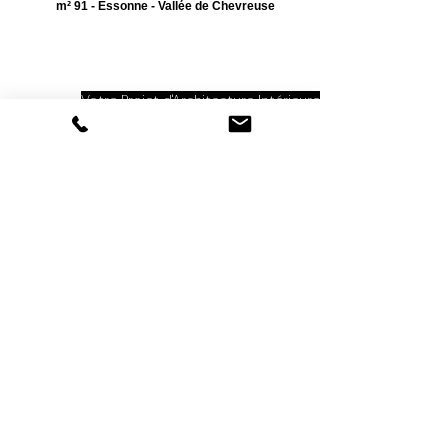
m² 91 - Essonne - Vallée de Chevreuse
Votre Projet d'Architecture Intérieure
L'agence intervient dans l'ensemble du Sud et
de l'
Est de Paris
, du
Val-de-Marne
et dans la
Vallée de Chevreuse
Paris 12e
·
Charenton-le-Pont
·
Saint-Maurice
·
Saint-Mandé
·
Maisons-Alfort
·
Vincennes
·
Saint-Maur-des-Fossés
Joinville-le-Pont
·
Nogent-sur-Marne
·
Le
Perreux-sur-Marne
· Bry-sur-Marne
·
Fontenay-sous-Bois
·
Arcueil