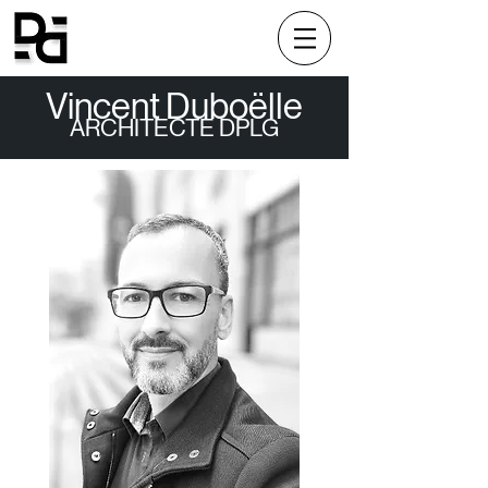
Vincent Duboëlle
ARCHITECTE DPLG