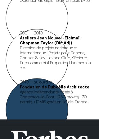
Obtention du diplôme d'architecte DPLG.
2001 — 2010
Ateliers Jean Nouvel · Elcimaï ·
Chapman Taylor (Dir. Adj)
Direction de projets nationaux et
internationaux . Projets pour Danone,
Chrisler, Sisley, Havana Club, Klépierre,
Eurocommercial Properties, Hammerson
etc.
2010 — aujourd'hui
Fondation de Duboëlle Architecte
Agence indépendante basée à
Charenton-le-Pont. +250 projets, +70
permis, +10M€ gérés en Île-de-France.