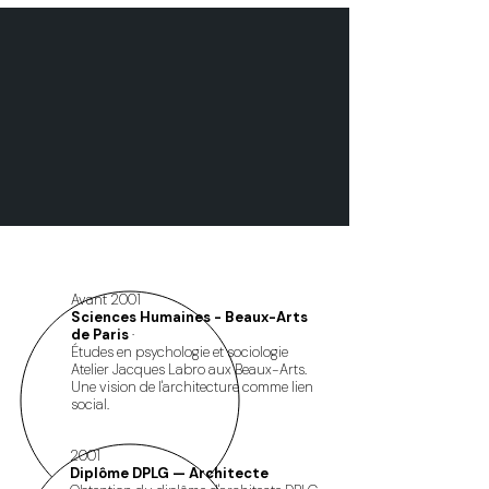
Avant 2001
Sciences Humaines - Beaux-Arts
de Paris
·
Études en psychologie et sociologie
Atelier Jacques Labro aux Beaux-Arts.
Une vision de l'architecture comme lien
social.
2001
Diplôme DPLG — Architecte