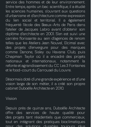
service des hommes et de leur environnement.
Entre temps, après un bac scientifique, il a étudié
les sciences humaines, s’ouvrant aux questions
d’urbanisme et d’architecture comme expression
du lien social et territorial. Il a également
fréquenté l’école des Beaux-Arts de Paris dans
l’atelier de Jacques Labro avant d’obtenir son
diplôme d’architecte en 2001. S’en est suivi une
carrière florissante au sein d’agences de renom
telles que les Ateliers Jean Nouvel, Elcimaï avec
des projets d’envergure pour des marques
comme Danone, Sisley ou Havana Club, puis
Chapman Taylor où il a encadré des projets
nationaux et internationaux, notamment la
refonte et agrandissement du CC Les 3 Fontaines
et le food-court du Carrousel du Louvre.
Désormais doté d’une grande expérience et d’une
vision large de son métier, il a créé son propre
cabinet Duboëlle Architecte en 2010.
Vision
Depuis près de quinze ans, Duboëlle Architecte
offre des
services
de haute qualité pour
des
projets
tant résidentiels que commerciaux,
tout en intégrant des pratiques bioclimatiques
pour des solutions durables toujours plus