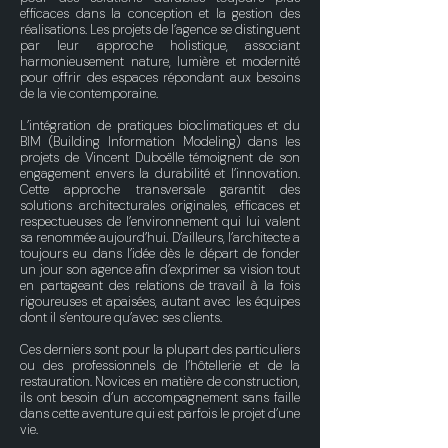
efficaces dans la conception et la gestion des
réalisations. Les projets de l’agence se distinguent
par leur approche holistique, associant
harmonieusement nature, lumière et modernité
pour offrir des espaces répondant aux besoins
de la vie contemporaine.
L’intégration de pratiques bioclimatiques et du
BIM (Building Information Modeling) dans les
projets de Vincent Duboëlle témoignent de son
engagement envers la durabilité et l’innovation.
Cette approche transversale garantit des
solutions architecturales originales, efficaces et
respectueuses de l’environnement qui lui valent
sa renommée aujourd’hui. D’ailleurs, l’architecte a
toujours eu dans l’idée dès le départ de fonder
un jour son agence afin d’exprimer sa vision tout
en partageant des relations de travail à la fois
rigoureuses et apaisées, autant avec les équipes
dont il s’entoure qu’avec ses clients.
Ces derniers sont pour la plupart des particuliers
ou des professionnels de l’hôtellerie et de la
restauration. Novices en matière de construction,
ils ont besoin d’un accompagnement sans faille
dans cette aventure qui est parfois le projet d’une
vie.