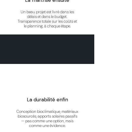
La maîtrise ensuite
Un beau projet est livré dans les
délais et dans le budget.
Transparence totale sur les coûts et
le planning, à chaque étape.
La durabilité enfin
Conception bioclimatique, matériaux
biosourcés, apports solaires passifs
— pas comme une option, mais
comme une évidence.