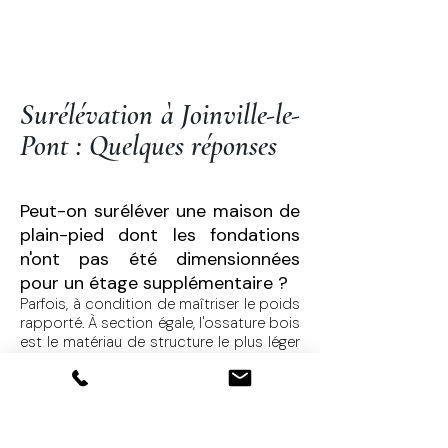
Surélévation à Joinville-le-
Pont : Quelques réponses​
Peut-on suréléver une maison de
plain-pied dont les fondations
n'ont pas été dimensionnées
pour un étage supplémentaire ?
Parfois, à condition de maîtriser le poids
rapporté. À section égale, l'ossature bois
est le matériau de structure le plus léger
disponible : elle permet de créer un
étage complet sans reprise en sous-
œuvre lourde, contrairement à une
surélévation maçonnée classique. C'est
ce choix qui a permis les 50 m²