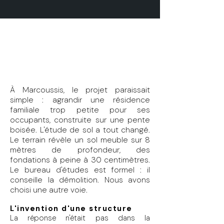
Sur une pente boisée
Surélévation en Ossature bois
91 - Essonne - Marcoussis
180 m²
À Marcoussis, le projet paraissait
simple : agrandir une résidence
familiale trop petite pour ses
occupants, construite sur une pente
boisée. L'étude de sol a tout changé.
Le terrain révèle un sol meuble sur 8
mètres de profondeur, des
fondations à peine à 30 centimètres.
Le bureau d'études est formel : il
conseille la démolition. Nous avons
choisi une autre voie.
L'invention d'une structure
La réponse n'était pas dans la