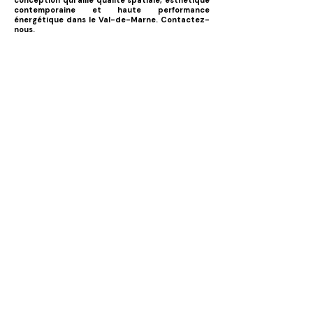
conception qui allie qualité spatiale, esthétique
contemporaine et haute performance
énergétique dans le Val-de-Marne. Contactez-
nous.