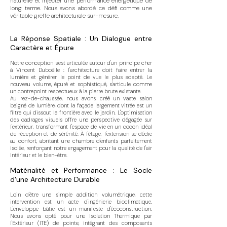
naturelle et injecter une performance énergétique de
long terme. Nous avons abordé ce défi comme une
véritable greffe architecturale sur-mesure.
La Réponse Spatiale : Un Dialogue entre
Caractère et Épure
Notre conception s'est articulée autour d'un principe cher
à Vincent Duboëlle : l'architecture doit faire entrer la
lumière et générer le point de vue le plus adapté. Le
nouveau volume, épuré et sophistiqué, s'articule comme
un contrepoint respectueux à la pierre brute existante.
Au rez-de-chaussée, nous avons créé un vaste salon
baigné de lumière, dont la façade largement vitrée est un
filtre qui dissout la frontière avec le jardin. L'optimisation
des cadrages visuels offre une perspective dégagée sur
l'extérieur, transformant l'espace de vie en un cocon idéal
de réception et de sérénité. À l'étage, l'extension se dédie
au confort, abritant une chambre d'enfants parfaitement
isolée, renforçant notre engagement pour la qualité de l'air
intérieur et le bien-être.
Matérialité et Performance : Le Socle
d'une Architecture Durable
Loin d'être une simple addition volumétrique, cette
intervention est un acte d'ingénierie bioclimatique.
L'enveloppe bâtie est un manifeste d'écoconstruction.
Nous avons opté pour une Isolation Thermique par
l'Extérieur (ITE) de pointe, intégrant des composants