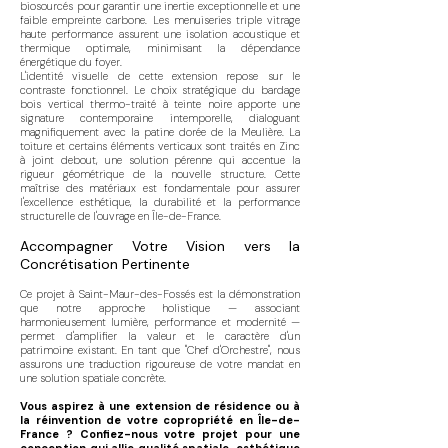
biosourcés pour garantir une inertie exceptionnelle et une
faible empreinte carbone. Les menuiseries triple vitrage
haute performance assurent une isolation acoustique et
thermique optimale, minimisant la dépendance
énergétique du foyer.
L'identité visuelle de cette extension repose sur le
contraste fonctionnel. Le choix stratégique du bardage
bois vertical thermo-traité à teinte noire apporte une
signature contemporaine intemporelle, dialoguant
magnifiquement avec la patine dorée de la Meulière. La
toiture et certains éléments verticaux sont traités en Zinc
à joint debout, une solution pérenne qui accentue la
rigueur géométrique de la nouvelle structure. Cette
maîtrise des matériaux est fondamentale pour assurer
l'excellence esthétique, la durabilité et la performance
structurelle de l'ouvrage en Île-de-France.
Accompagner Votre Vision vers la
Concrétisation Pertinente
Ce projet à Saint-Maur-des-Fossés est la démonstration
que notre approche holistique — associant
harmonieusement lumière, performance et modernité —
permet d'amplifier la valeur et le caractère d'un
patrimoine existant. En tant que "Chef d'Orchestre", nous
assurons une traduction rigoureuse de votre mandat en
une solution spatiale concrète.
Vous aspirez à une extension de résidence ou à
la réinvention de votre copropriété en Île-de-
France ? Confiez-nous votre projet pour une